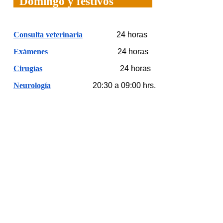
Domingo y festivos
Consulta veterinaria
24 horas
Exámenes
24 horas
Cirugías
24 horas
Neurología
20:30 a 09:00 hrs.
¿Dónde puede encontrarnos?
Estamos ubicados en:
Av. el descanso 454
en la comuna de
Maipú